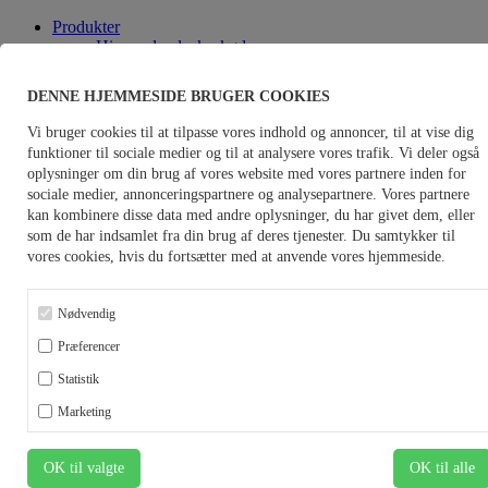
Produkter
Himmerlandsoksekød
Himmerlandskødkvæg
Himmerlandskalv
DENNE HJEMMESIDE BRUGER COOKIES
Økologi
Himmeriget
Vi bruger cookies til at tilpasse vores indhold og annoncer, til at vise dig
Kildegaarden
funktioner til sociale medier og til at analysere vores trafik. Vi deler også
Udskæringer
oplysninger om din brug af vores website med vores partnere inden for
Forhandlere
sociale medier, annonceringspartnere og analysepartnere. Vores partnere
Kvalitet
kan kombinere disse data med andre oplysninger, du har givet dem, eller
Dyrevelfærd
som de har indsamlet fra din brug af deres tjenester. Du samtykker til
Sporbarhed
vores cookies, hvis du fortsætter med at anvende vores hjemmeside.
Certifikater
Leverandør
Bliv leverandør
Nødvendig
Tilmeld dyr
Notering
Præferencer
Notering Himmerlandskalv
Markedsinformation
Statistik
Blanketter
Marketing
Om os
Historie
Værdier
OK til valgte
OK til alle
Kontakt