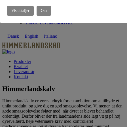
Afdelinger
Nyhedsarkiv
Vis detaljer
Om
Verdensmål
Job
Tilmeld Leverandørservice
Dansk
English
Italiano
Produkter
Kvalitet
Leverandør
Kontakt
Himmerlandskalv
Himmerlandskalv er vores udtryk for en ambition om at tilbyde et
unikt produkt, og give dig en god smagsoplevelse. Vi mener, at den
gode smagsoplevelse følger med, når dyret er blevet behandlet
ordentligt. Derfor bliver der fra landmandens side lagt vægt på høj
dyrevelfærd, høje veterinære krav med kontrolleret
medicinanvendelse, og at dyrene transporteres med minimal