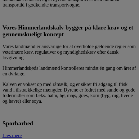
transporttid i godkendte transportvogne.
Vores Himmerlandskalv bygger på klare krav og et
gennemskueligt koncept
Vores landmænd er ansvarlige for at overholde gældende regler som
veterinære krav, regulativer og myndighedskrav efter dansk
lovgivning.
Himmerlandskøds landmænd kontrolleres mindst én gang om året af
en dyrlæge.
Kalven er vokset op med råmælk, og er sikret fri adgang til frisk
vand i tilstrækkelige mængder. Dyrene er fodret med sunde og gode
fodermidler som f.eks. halm, hø, majs, græs, korn (byg, rug, hvede
og havre) eller soya.
Sporbarhed
Læs mere