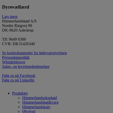
Dyrevælfærd
Læs mere
Himmerlandskød A/S
Nordre Ringvej 99
DK-9620 Aalestrup
Tlf: 9649 0300
CVR: DK31426340
Se kontrolrapporter fra fødevarestyrelsen
Persondatapolitik
Whistleblower
Salgs- og leveringsbetingelser
Følg os på Facebook
Følg os på LinkedIn
Produkter
Himmerlandsoksekød
Himmerlandskødkvæg
Himmerlandskalv
Økologi