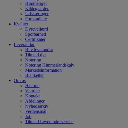
Himmeriget
Kildegaarden
Udskæringer
Forhandlere
Kvalitet
Dyrevelfærd
Sporbarhed
Certifikater
Leverandør
Bliv leverandør
Tilmeld dyr
Notering
Notering Himmerlandskalv
Markedsinformation
Blanketter
Om os
Historie
Værdier
Kontakt
Afdelinger
Nyhedsarkiv
Verdensmål
Job
Tilmeld Leverandørservice