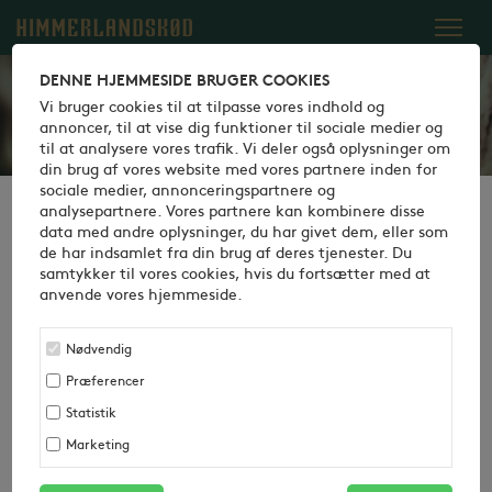
Dansk
English
Italiano
DENNE HJEMMESIDE BRUGER COOKIES
Vi bruger cookies til at tilpasse vores indhold og
annoncer, til at vise dig funktioner til sociale medier og
til at analysere vores trafik. Vi deler også oplysninger om
din brug af vores website med vores partnere inden for
sociale medier, annonceringspartnere og
analysepartnere. Vores partnere kan kombinere disse
data med andre oplysninger, du har givet dem, eller som
Vi søger mester til nathold (Farsø)
de har indsamlet fra din brug af deres tjenester. Du
samtykker til vores cookies, hvis du fortsætter med at
anvende vores hjemmeside.
Læs mere
Nødvendig
Præferencer
Statistik
Marketing
Uopfordret ansøgning