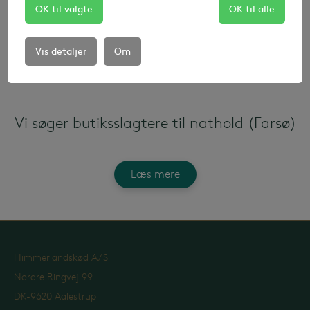
OK til valgte
OK til alle
Læs mere
Vis detaljer
Om
Vi søger butiksslagtere til nathold (Farsø)
Læs mere
Himmerlandskød A/S
Nordre Ringvej 99
DK-9620 Aalestrup