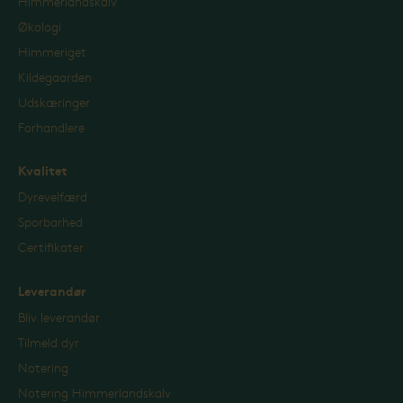
Himmerlandskalv
Økologi
Himmeriget
Kildegaarden
Udskæringer
Forhandlere
Kvalitet
Dyrevelfærd
Sporbarhed
Certifikater
Leverandør
Bliv leverandør
Tilmeld dyr
Notering
Notering Himmerlandskalv