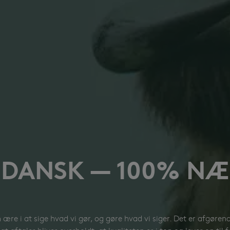
 DANSK — 100% N
100% DA
Vores kød er udeluk
danske landmænd. Dy
 ære i at sige hvad vi gør, og gøre hvad vi siger. Det er afgøren
At vores kød er 100%