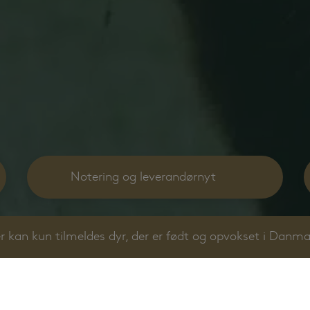
Notering og leverandørnyt
r kan kun tilmeldes dyr, der er født og opvokset i Danma