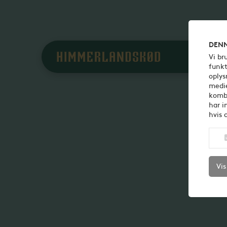
DENN
Vi br
funkt
oplys
medie
kombi
har i
hvis 
Vis