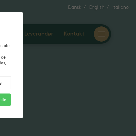
Dansk
English
Italiano
alitet
Leverandør
Kontakt
ciale
 de
ies,
g
alle