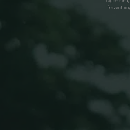
regne med, a
forventnin