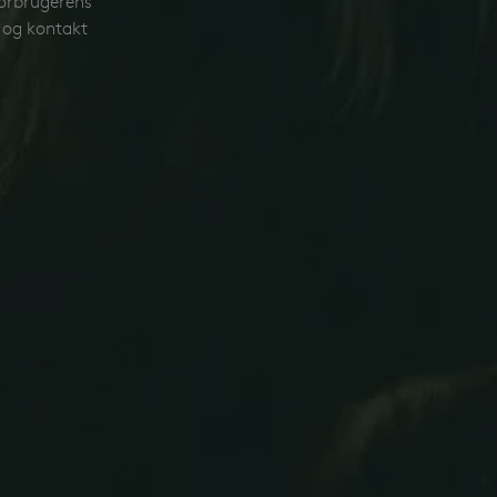
 forbrugerens
Udover at højne dyrevelfærden, gavner det også
 og kontakt