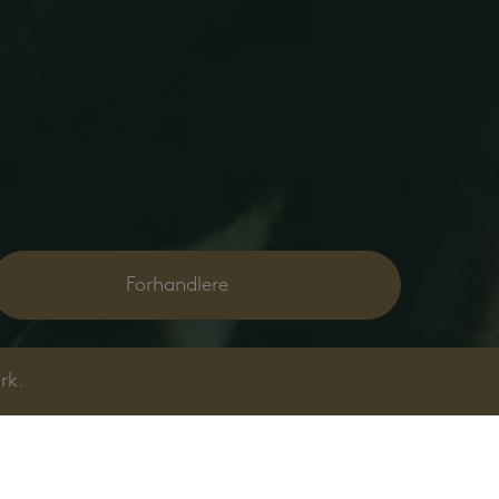
Forhandlere
rk.