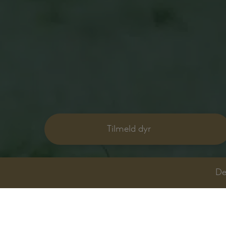
Tilmeld dyr
De