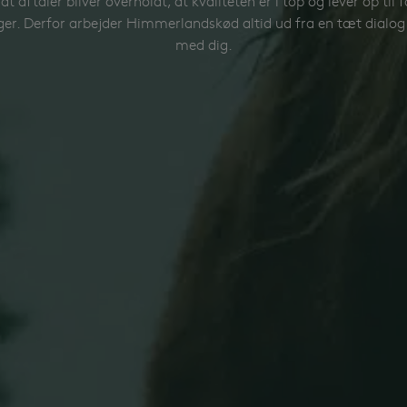
t aftaler bliver overholdt, at kvaliteten er i top og lever op til
lange transporter. 
ger. Derfor arbejder Himmerlandskød altid ud fra en tæt dialog
kødets kvalitet.
med dig.