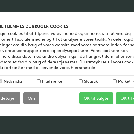
E HJEMMESIDE BRUGER COOKIES
Produkter
Kv
uger cookies til at tilpasse vores indhold og annoncer, til at vise dig
ioner til sociale medier og til at analysere vores trafik. Vi deler også
ninger om din brug af vores website med vores partnere inden for so
r, annonceringspartnere og analysepartnere. Vores partnere kan
nere disse data med andre oplysninger, du har givet dem, eller som
ndsamlet fra din brug af deres tjenester. Du samtykker til vores cook
du fortsætter med at anvende vores hjemmeside.
Nødvendig
Præferencer
Statistik
Marketin
 detaljer
Om
OK til valgte
OK til 